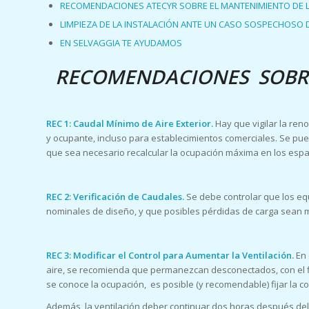
RECOMENDACIONES ATECYR SOBRE EL MANTENIMIENTO DE L
LIMPIEZA DE LA INSTALACIÓN ANTE UN CASO SOSPECHOSO
EN SELVAGGIA TE AYUDAMOS
RECOMENDACIONES SOBRE 
REC 1: Caudal Mínimo de Aire Exterior.
Hay que vigilar la re
y ocupante, incluso para establecimientos comerciales. Se pue
que sea necesario recalcular la ocupación máxima en los espac
REC 2: Verificación de Caudales.
Se debe controlar que los e
nominales de diseño, y que posibles pérdidas de carga sean m
REC 3: Modificar el Control para Aumentar la Ventilación.
En 
aire, se recomienda que permanezcan desconectados, con el fin
se conoce la ocupación, es posible (y recomendable) fijar la 
Además, la ventilación deber continuar dos horas después del u