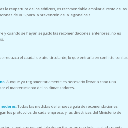
as la reapertura de los edificios, es recomendable ampliar al resto de las
aciones de ACS para la prevención de la legionelosis.
e y cuando se hayan seguido las recomendaciones anteriores, no es
os.
se reduzca el caudal de aire circulante, lo que entraría en conflicto con las
rno.
Aunque ya reglamentariamente es necesario llevar a cabo una
ar el mantenimiento de los climatizadores.
tenedores.
Todas las medidas de la nueva guía de recomendaciones
 los protocolos de cada empresa, y las directrices del Ministerio de
 sucios, siendo recomendable depositarlos en una bolsa sellada previa