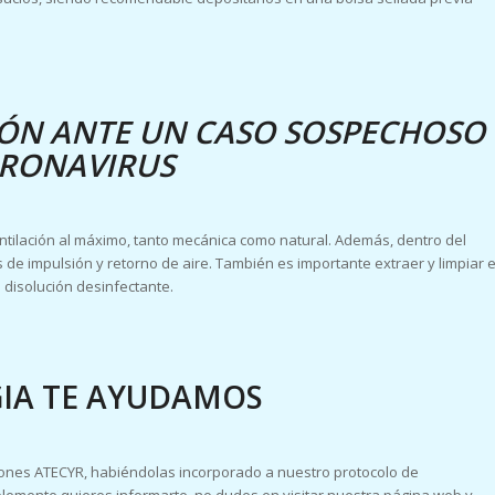
CIÓN ANTE UN CASO SOSPECHOSO
ORONAVIRUS
ntilación al máximo, tanto mecánica como natural. Además, dentro del
las de impulsión y retorno de aire. También es importante extraer y limpiar e
a disolución desinfectante.
GIA TE AYUDAMOS
ones ATECYR, habiéndolas incorporado a nuestro protocolo de
mplemente quieres informarte, no dudes en visitar nuestra página web y