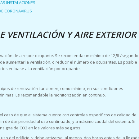
AS INSTALACIONES
 DE CORONAVIRUS
VENTILACIÓN Y AIRE EXTERIOR
novación de aire por ocupante. Se recomienda un mínimo de 12,5L/segundo
de aumentar la ventilación, o reducir el número de ocupantes. Es posible
ios en base a la ventilación por ocupante.
quipos de renovación funcionen, como mínimo, en sus condiciones
ínimas. Es recomendable la monitorización en continuo.
el caso de que el sistema cuente con controles específicos de calidad de
 de dar prioridad al uso continuado, y a máximo caudal del sistema. Si
consigna de CO2 en los valores más seguros.
so del edificio, y debe activarse, al menos, dos horas antes de la llegad