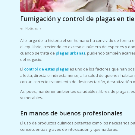
Fumigación y control de plagas en ti
/
en
Noticias
A lo largo de la historia el ser humano ha convivido de forma 
el equilibrio, creciendo en exceso el número de especies y da
cuando se trata de
plagas urbanas
, pudiendo también acarre
del negocio.
El
control de estas plagas
es uno de los factores que han posi
afecta, directa o indirectamente, a la salud de quienes habi
con un correcto tratamiento de desinsectación, desratización o
Así pues, mantener ambientes saludables, libres de plagas, e
vulnerables.
En manos de buenos profesionales
El uso de productos químicos potentes como los necesarios p
consecuencias graves de intoxicación y quemaduras.