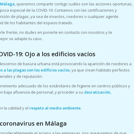
n Málaga
, queremos compartir contigo cuáles son las acciones oportunas,
poca especial de la COVID-19. Contamos con las certificaciones y
ición de plagas, ya sea de insectos, roedores o cualquier agente
d de los habitantes del espacio tratado.
erle frente, no dudes en ponerte en contacto con nosotros y te
ejor se adapte tu caso.
VID-19: Ojo a los edificios vacíos
l descenso de basura urbana está provocando la aparición de roedores a
s a las plagas son los edificios vacíos
, ya que crean habitats perfectos
riales y de reputación.
imiento adecuado de los estándares de higiene en centros públicos y
on baja afluencia de personal, y proceder a su
desratización,
 la calidad y el
respeto al medio ambiente
.
 coronavirus en Málaga
 considerablemente el acceso a las empresas, nos aseguremos de que