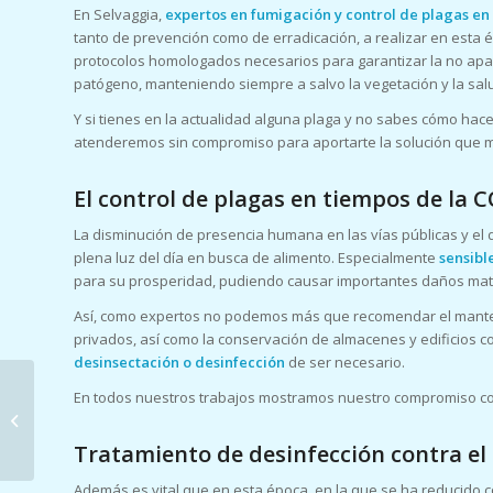
En Selvaggia,
expertos en fumigación y control de plagas e
tanto de prevención como de erradicación, a realizar en esta é
protocolos homologados necesarios para garantizar la no apar
patógeno, manteniendo siempre a salvo la vegetación y la salu
Y si tienes en la actualidad alguna plaga y no sabes cómo hac
atenderemos sin compromiso para aportarte la solución que m
El control de plagas en tiempos de la CO
La disminución de presencia humana en las vías públicas y e
plena luz del día en busca de alimento. Especialmente
sensible
para su prosperidad, pudiendo causar importantes daños mate
Así, como expertos no podemos más que recomendar el manten
privados, así como la conservación de almacenes y edificios c
desinsectación o desinfección
de ser necesario.
La importancia de la
En todos nuestros trabajos mostramos nuestro compromiso con
calidad del aire interior
(CAI) en edificios y tres
Tratamiento de desinfección contra el
claves...
Además es vital que en esta época, en la que se ha reducido