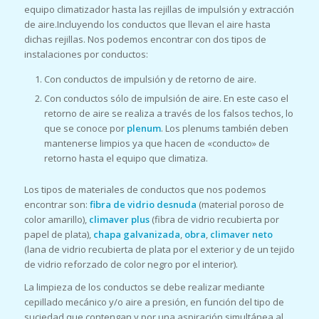
equipo climatizador hasta las rejillas de impulsión y extracción
de aire.Incluyendo los conductos que llevan el aire hasta
dichas rejillas. Nos podemos encontrar con dos tipos de
instalaciones por conductos:
Con conductos de impulsión y de retorno de aire.
Con conductos sólo de impulsión de aire. En este caso el
retorno de aire se realiza a través de los falsos techos, lo
que se conoce por
plenum
. Los plenums también deben
mantenerse limpios ya que hacen de «conducto» de
retorno hasta el equipo que climatiza.
Los tipos de materiales de conductos que nos podemos
encontrar son:
fibra de vidrio desnuda
(material poroso de
color amarillo),
climaver plus
(fibra de vidrio recubierta por
papel de plata),
chapa galvanizada
,
obra
,
climaver neto
(lana de vidrio recubierta de plata por el exterior y de un tejido
de vidrio reforzado de color negro por el interior).
La limpieza de los conductos se debe realizar mediante
cepillado mecánico y/o aire a presión, en función del tipo de
suciedad que contengan y por una aspiración simultánea al